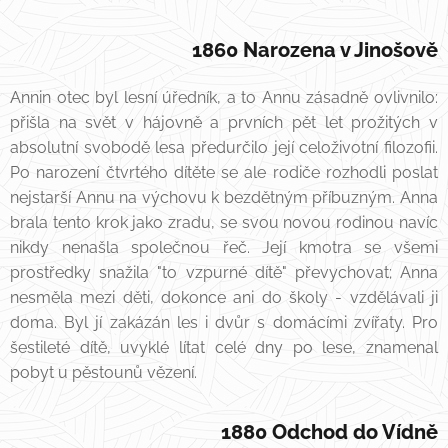
1860 Narozena v Jinošově
Annin otec byl lesní úředník, a to Annu zásadně ovlivnilo:
přišla na svět v hájovně a prvních pět let prožitých v
absolutní svobodě lesa předurčilo její celoživotní filozofii.
Po narození čtvrtého dítěte se ale rodiče rozhodli poslat
nejstarší Annu na výchovu k bezdětným příbuzným. Anna
brala tento krok jako zradu, se svou novou rodinou navíc
nikdy nenašla společnou řeč. Její kmotra se všemi
prostředky snažila "to vzpurné dítě" převychovat; Anna
nesměla mezi děti, dokonce ani do školy - vzdělávali ji
doma. Byl jí zakázán les i dvůr s domácími zvířaty. Pro
šestileté dítě, uvyklé lítat celé dny po lese, znamenal
pobyt u pěstounů vězení.
1880 Odchod do Vídně