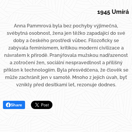
1945 Umírá
Anna Pammrová byla bez pochyby výjimečná,
svébytná osobnost, žena jen těžko zapadající do své
doby a českého prostředí vůbec. Filozoficky se
zabývala feminismem, kritikou moderní civilizace a
návratem k přírodě. Pranýřovala mužskou nadřazenost
a zotročení žen, sociální nespravedlnost a přílišný
příklon k technologiím. Byla přesvědčena, že člověk se
může zachránit jen v samotě. Mnoho z jejích úvah, byť
vznikly před desítkami let, rezonuje dodnes.
Share