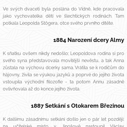
Ve svých dvaceti byla poslána do Vídně, kde pracovala
jako vychovatelka dětí ve šlechtických rodinách. Tam
potkala Leopolda Stögera, otce svého prvního dítěte.
1884 Narození dcery Almy
K sňatku ovšem nikdy nedošlo; Leopoldova rodina si pro
svého syna představovala movitější nevěstu, a tak Anna
zůstala na výchovu dcerky sama. Vrátila se k rodičům do
hájovny, živila se výukou jazyků a poprvé do jejího života
vstoupila východní filozofie - ta potom Annu zásadně
ovlivňovala až do konce jejího života.
1887 Setkání s Otokarem Březinou
K dalšímu zásadnímu setkání došlo jen o pár let později:
na učitelské místo v Jinošově nastoupil Václav