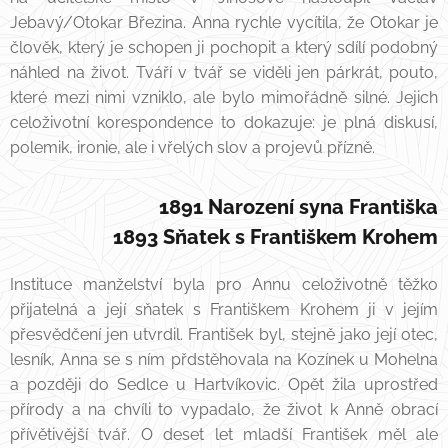
Jebavý/Otokar Březina. Anna rychle vycítila, že Otokar je
člověk, který je schopen ji pochopit a který sdílí podobný
náhled na život. Tváří v tvář se viděli jen párkrát, pouto,
které mezi nimi vzniklo, ale bylo mimořádně silné. Jejich
celoživotní korespondence to dokazuje: je plná diskusí,
polemik, ironie, ale i vřelých slov a projevů přízně.
1891 Narození syna Františka
1893 Sňatek s Františkem Krohem
Instituce manželství byla pro Annu celoživotně těžko
přijatelná a její sňatek s Františkem Krohem ji v jejím
přesvědčení jen utvrdil. František byl, stejně jako její otec,
lesník, Anna se s ním přdstěhovala na Kozínek u Mohelna
a později do Sedlce u Hartvíkovic. Opět žila uprostřed
přírody a na chvíli to vypadalo, že život k Anně obrací
přívětivější tvář. O deset let mladší František měl ale