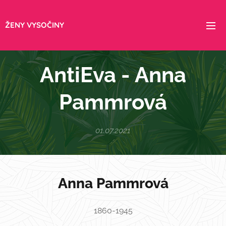
ŽENY VYSOČINY
AntiEva - Anna
Pammrová
01.07.2021
Anna Pammrová
1860-1945