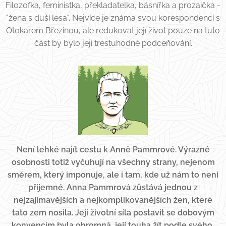
Filozofka, feministka, překladatelka, básnířka a prozaička -
"žena s duší lesa". Nejvíce je známa svou korespondencí s
Otokarem Březinou, ale redukovat její život pouze na tuto
část by bylo její trestuhodné podceňování.
Není lehké najít cestu k Anně Pammrové. Výrazné
osobnosti totiž vyčuhují na všechny strany, nejenom
směrem, který imponuje, ale i tam, kde už nám to není
příjemné. Anna Pammrová zůstává jednou z
nejzajímavějších a nejkomplikovanějších žen, které
tato zem nosila. Její životní síla postavit se dobovým
konvencím byla ohromná, její touha žít podle svého,