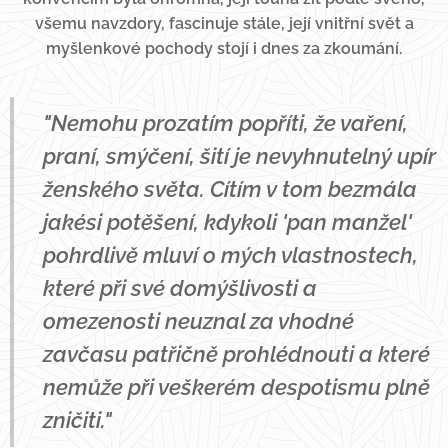
všemu navzdory, fascinuje stále, její vnitřní svět a
myšlenkové pochody stojí i dnes za zkoumání.
"Nemohu prozatím popříti, že vaření,
praní, smýčení, šití je nevyhnutelný upír
ženského světa. Cítím v tom bezmála
jakési potěšení, kdykoli 'pan manžel'
pohrdlivě mluví o mých vlastnostech,
které při své domýšlivosti a
omezenosti neuznal za vhodné
zavčasu patřičně prohlédnouti a které
nemůže při veškerém despotismu plně
zničiti."