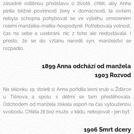
zásadně odlišnou představu o životě, chtěl, aby Anna
plnila běžné povinnosti ženy v domácnosti, ta ovšem
nebyla schopna pohybovat se ve výběhu omezeném
rolemi manželka-matka-hospodyně. Potřebovala volnost,
čas na sebe a usebrání, nic z toho ale nedostávala. I
přesto, že se do vztahu narodil syn, manželství se
rozpadlo.
1899 Anna odchází od manžela
1903 Rozvod
Na sklonku 19. století si Anna pořídila lesní srub u Žďárce
u Tišnova a spolu s dětmi se tam přestěhovala.
Odchodem od manžela získala aspoň na čas vytouženou
svobodu. Chtěla žít bez muže, v klidu, nebojovat - jen být.
1906 Smrt dcery