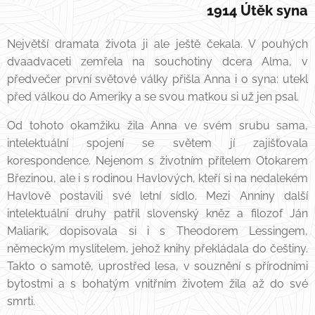
1914 Útěk syna
Největší dramata života ji ale ještě čekala. V pouhých
dvaadvaceti zemřela na souchotiny dcera Alma, v
předvečer první světové války přišla Anna i o syna: utekl
před válkou do Ameriky a se svou matkou si už jen psal.
Od tohoto okamžiku žila Anna ve svém srubu sama,
intelektuální spojení se světem jí zajišťovala
korespondence. Nejenom s životním přítelem Otokarem
Březinou, ale i s rodinou Havlových, kteří si na nedalekém
Havlově postavili své letní sídlo. Mezi Anniny další
intelektuální druhy patřil slovenský kněz a filozof Ján
Maliarik, dopisovala si i s Theodorem Lessingem,
německým myslitelem, jehož knihy překládala do češtiny.
Takto o samotě, uprostřed lesa, v souznění s přírodními
bytostmi a s bohatým vnitřním životem žila až do své
smrti.