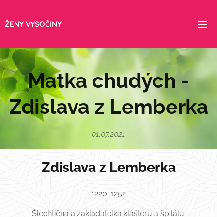
ŽENY VYSOČINY
Matka chudých -
Zdislava z Lemberka
01.07.2021
Zdislava z Lemberka
1220-1252
Šlechtična a zakladatelka klášterů a špitálů.