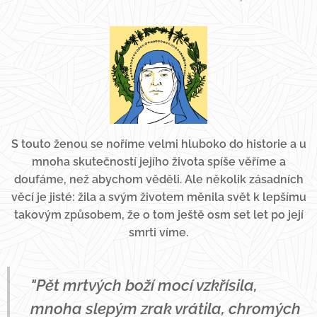
S touto ženou se noříme velmi hluboko do historie a u
mnoha skutečností jejího života spíše věříme a
doufáme, než abychom věděli. Ale několik zásadních
věcí je jisté: žila a svým životem měnila svět k lepšímu
takovým způsobem, že o tom ještě osm set let po její
smrti víme.
"Pět mrtvých boží mocí vzkřísila,
mnoha slepým zrak vrátila, chromých