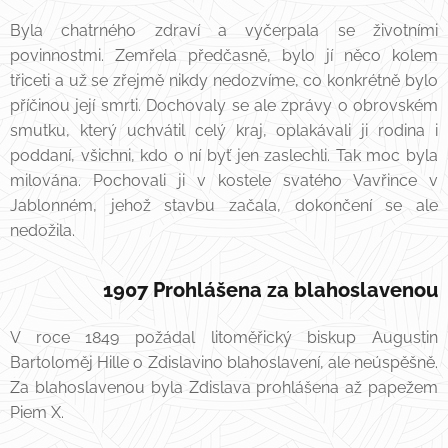
Byla chatrného zdraví a vyčerpala se životními
povinnostmi. Zemřela předčasně, bylo jí něco kolem
třiceti a už se zřejmě nikdy nedozvíme, co konkrétně bylo
příčinou její smrti. Dochovaly se ale zprávy o obrovském
smutku, který uchvátil celý kraj, oplakávali ji rodina i
poddaní, všichni, kdo o ní byť jen zaslechli. Tak moc byla
milována. Pochovali ji v kostele svatého Vavřince v
Jablonném, jehož stavbu začala, dokončení se ale
nedožila.
1907 Prohlášena za blahoslavenou
V roce 1849 požádal litoměřický biskup Augustin
Bartoloměj Hille o Zdislavino blahoslavení, ale neúspěšně.
Za blahoslavenou byla Zdislava prohlášena až papežem
Piem X.