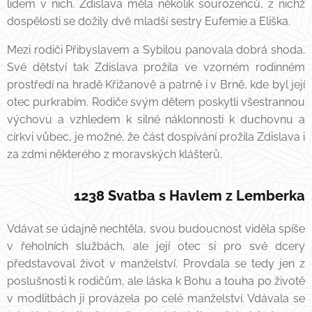
lidem v nich. Zdislava měla několik sourozenců, z nichž
dospělosti se dožily dvě mladší sestry Eufemie a Eliška.
Mezi rodiči Přibyslavem a Sybilou panovala dobrá shoda.
Své dětství tak Zdislava prožila ve vzorném rodinném
prostředí na hradě Křižanově a patrně i v Brně, kde byl její
otec purkrabím. Rodiče svým dětem poskytli všestrannou
výchovu a vzhledem k silné náklonnosti k duchovnu a
církvi vůbec, je možné, že část dospívání prožila Zdislava i
za zdmi některého z moravských klášterů.
1238 Svatba s Havlem z Lemberka
Vdávat se údajně nechtěla, svou budoucnost viděla spíše
v řeholních službách, ale její otec si pro své dcery
představoval život v manželství. Provdala se tedy jen z
poslušnosti k rodičům, ale láska k Bohu a touha po životě
v modlitbách ji provázela po celé manželství. Vdávala se