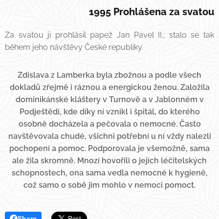
1995 Prohlášena za svatou
Za svatou ji prohlásil papež Jan Pavel II.; stalo se tak
během jeho návštěvy České republiky.
Zdislava z Lamberka byla zbožnou a podle všech
dokladů zřejmě i ráznou a energickou ženou. Založila
dominikánské kláštery v Turnově a v Jablonném v
Podještědí, kde díky ní vznikl i špitál, do kterého
osobně docházela a pečovala o nemocné. Často
navštěvovala chudé, všichni potřební u ní vždy nalezli
pochopení a pomoc. Podporovala je všemožně, sama
ale žila skromně. Mnozí hovořili o jejích léčitelských
schopnostech, ona sama vedla nemocné k hygieně,
což samo o sobě jim mohlo v nemoci pomoct.
Share