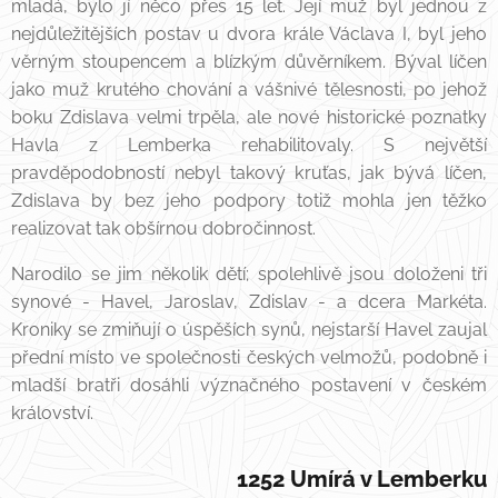
mladá, bylo jí něco přes 15 let. Její muž byl jednou z
nejdůležitějších postav u dvora krále Václava I, byl jeho
věrným stoupencem a blízkým důvěrníkem. Býval líčen
jako muž krutého chování a vášnivé tělesnosti, po jehož
boku Zdislava velmi trpěla, ale nové historické poznatky
Havla z Lemberka rehabilitovaly. S největší
pravděpodobností nebyl takový kruťas, jak bývá líčen,
Zdislava by bez jeho podpory totiž mohla jen těžko
realizovat tak obšírnou dobročinnost.
Narodilo se jim několik dětí; spolehlivě jsou doloženi tři
synové - Havel, Jaroslav, Zdislav - a dcera Markéta.
Kroniky se zmiňují o úspěších synů, nejstarší Havel zaujal
přední místo ve společnosti českých velmožů, podobně i
mladší bratři dosáhli význačného postavení v českém
království.
1252 Umírá v Lemberku