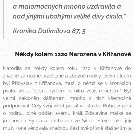
a malomocných mnoho uzdravila a
nad jinými ubohými veliké divy činila."
Kronika Dalimilova 87, 5
Někdy kolem 1220 Narozena v Křižanově
Narodila se někdy kolem roku 1220 v Křižanově do
značně zámožné, vzdělané a zbožné rodiny. Jejím otcem
byl Přibyslav z Křižanova, muž, o němž se v kronikách
psalo, že je "zevně rytířem, v nitru však mnichem". Byl
velmi nakloněn klášterům, mnoho z nich všemožně
podporoval. Celý svůj život prožil ve službě Bohu, v péči
o rodinu, plně oddán svému králi. Zdislavina matka se
jmenovala Sybila a pocházela ze Sicílie. Stejně jako její
muž, i ona věnovala značnou část své přízně klášterům a