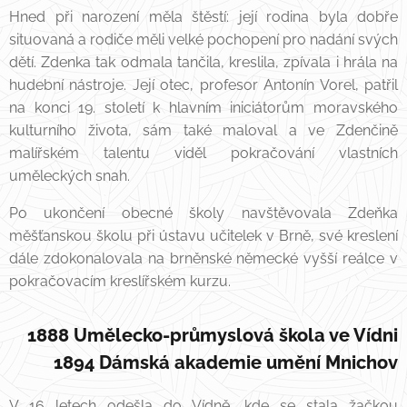
Hned při narození měla štěstí: její rodina byla dobře
situovaná a rodiče měli velké pochopení pro nadání svých
dětí. Zdenka tak odmala tančila, kreslila, zpívala i hrála na
hudební nástroje. Její otec, profesor Antonín Vorel, patřil
na konci 19. století k hlavním iniciátorům moravského
kulturního života, sám také maloval a ve Zdenčině
malířském talentu viděl pokračování vlastních
uměleckých snah.
Po ukončení obecné školy navštěvovala Zdeňka
měšťanskou školu při ústavu učitelek v Brně, své kreslení
dále zdokonalovala na brněnské německé vyšší reálce v
pokračovacím kreslířském kurzu.
1888 Umělecko-průmyslová škola ve Vídni
1894 Dámská akademie umění Mnichov
V 16 letech odešla do Vídně, kde se stala žačkou