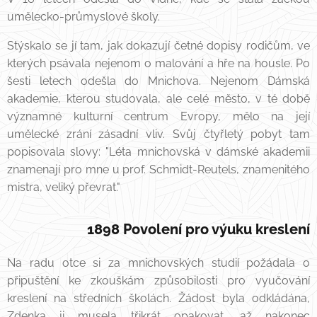
umělecko-průmyslové školy.
Stýskalo se jí tam, jak dokazují četné dopisy rodičům, ve
kterých psávala nejenom o malování a hře na housle. Po
šesti letech odešla do Mnichova. Nejenom Dámská
akademie, kterou studovala, ale celé město, v té době
významné kulturní centrum Evropy, mělo na její
umělecké zrání zásadní vliv. Svůj čtyřletý pobyt tam
popisovala slovy: "Léta mnichovská v dámské akademii
znamenají pro mne u prof. Schmidt-Reutels, znamenitého
mistra, veliký převrat."
1898 Povolení pro výuku kreslení
Na radu otce si za mnichovských studií požádala o
připuštění ke zkouškám způsobilosti pro vyučování
kreslení na středních školách. Žádost byla odkládána,
Zdenka ji musela třikrát opakovat, až nakonec