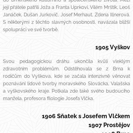
její přátele patřili Joža a Franta Uprkovi, Vilém Mrštík, Leoš
Janáček, Dušan Jurkovič, Josef Merhaut, Zdena Illnerová.
S některými z těchto slavných osobností, navázala bližší
spolupráci ve své tvorbě.
1905 Vyškov
Svou pedagogickou dráhu ukončila kvůli vleklým
zdravotním problémům. Odstěhovala se z Brna k
rodičům do Vyškova, kde se začala intenzivně věnovat
poznávání lidové tvorby moravského Slovácka, Valašska
a vyškovského kraje. Potkala zde také svého budoucího
manžela, profesora filologie Josefa Vlčka.
1906 Sňatek s Josefem Vlčkem
1907 Prostějov