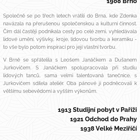
1908 Brno
Společně se po třech letech vrátili do Brna, kde Zdenka
navázala na přerušenou společenskou a kulturní činnost.
Čím dál častěji podnikala cesty po celé zemi, vyhledávala
lidové umění, výšivky, kroje, lidovou tvorbu a keramiku -
to vše bylo potom inspirací pro její vlastní tvorbu.
V Brně se spřátelila s Leošem Janáčkem a Dušanem
Jurkovičem. S Janáčkem spolupracovala při studiu
lidových tanců, sama velmi talentovaná tanečnice, s
Jurkovičem sdílela ateliér. Oba pánové ji podněcovali k
většímu sebevědomí a vyšším výkonům.
1913 Studijní pobyt v Paříži
1921 Odchod do Prahy
1938 Velké Meziříčí