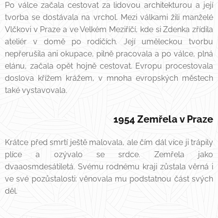
Po válce začala cestovat za lidovou architekturou a její
tvorba se dostávala na vrchol. Mezi válkami žili manželé
Vlčkovi v Praze a ve Velkém Meziříčí, kde si Zdenka zřídila
ateliér v domě po rodičích. Její uměleckou tvorbu
nepřerušila ani okupace, pilně pracovala a po válce, plná
elánu, začala opět hojně cestovat. Evropu procestovala
doslova křížem krážem, v mnoha evropských městech
také vystavovala.
1954 Zemřela v Praze
Krátce před smrtí ještě malovala, ale čím dál více ji trápily
plíce a ozývalo se srdce. Zemřela jako
dvaaosmdesátiletá. Svému rodnému kraji zůstala věrná i
ve své pozůstalosti: věnovala mu podstatnou část svých
děl.