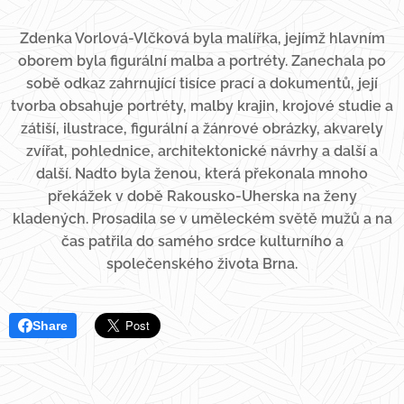
Zdenka Vorlová-Vlčková byla malířka, jejímž hlavním
oborem byla figurální malba a portréty. Zanechala po
sobě odkaz zahrnující tisíce prací a dokumentů, její
tvorba obsahuje portréty, malby krajin, krojové studie a
zátiší, ilustrace, figurální a žánrové obrázky, akvarely
zvířat, pohlednice, architektonické návrhy a další a
další. Nadto byla ženou, která překonala mnoho
překážek v době Rakousko-Uherska na ženy
kladených. Prosadila se v uměleckém světě mužů a na
čas patřila do samého srdce kulturního a
společenského života Brna.
Share