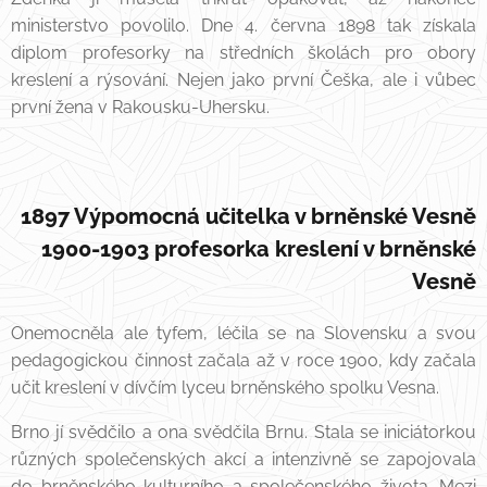
ministerstvo povolilo. Dne 4. června 1898 tak získala
diplom profesorky na středních školách pro obory
kreslení a rýsování. Nejen jako první Češka, ale i vůbec
první žena v Rakousku-Uhersku.
1897 Výpomocná učitelka v brněnské Vesně
1900-1903 profesorka kreslení v brněnské
Vesně
Onemocněla ale tyfem, léčila se na Slovensku a svou
pedagogickou činnost začala až v roce 1900, kdy začala
učit kreslení v dívčím lyceu brněnského spolku Vesna.
Brno jí svědčilo a ona svědčila Brnu. Stala se iniciátorkou
různých společenských akcí a intenzivně se zapojovala
do brněnského kulturního a společenského života. Mezi