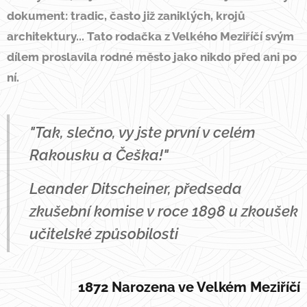
dokument: tradic, často již zaniklých, krojů
architektury... Tato rodačka z Velkého Meziříčí svým
dílem proslavila rodné město jako nikdo před ani po
ní.
"Tak, slečno, vy jste první v celém
Rakousku a Češka!"
Leander Ditscheiner, předseda
zkušební komise v roce 1898 u zkoušek
učitelské způsobilosti
1872 Narozena ve Velkém Meziříčí